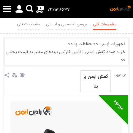
0
09121316637
مشخصات کلی
بررسی تخصصی و اجمالی
مشخصات فنی
محصولات مرتبط
نظرات
تجهیزات ایمنی
>>
حفاظت پا
>>
خرید عمده کفش ایمنی | تأمین کارتنی برندهای معتبر به قیمت پخش
>>
کفش ایمن پا
کد کالا :
بتا