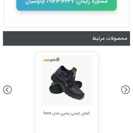
مشاوره رایگان: 09121316637 چاوشیان
محصولات مرتبط
کفش ایمنی یحیی مدل hera