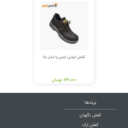
کفش ایمنی ایمن پا مدل بتا
840,000 تومان
برندها
کفش نگهبان
کفش ارک