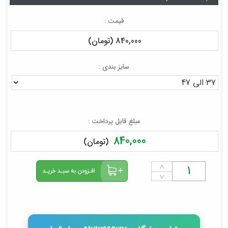
قیمت :
840,000 (تومان)
سایز بندی :
مبلغ قابل پرداخت :
840,000
(تومان)
˄
˅