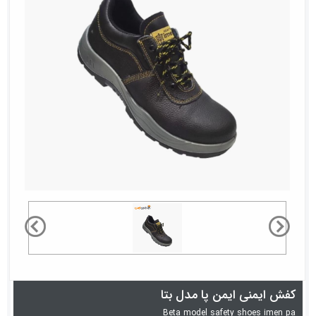
کفش ایمنی ایمن پا مدل بتا
Beta model safety shoes imen pa