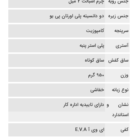
جنس رویه
چرم اشبالت 2 میل
جنس زیره
دو دانسیته پلی اورتان پی یو
سرپنجه
کامپوزیت
آستری
پلی استر پنبه
ساق کفش
ساق کوتاه
وزن
950 گرم
نوع زبانه
خفاشی
نشان و
دارای تاییدیه اداره کار
استاندارد
کفی
ای وی آ E.V.A