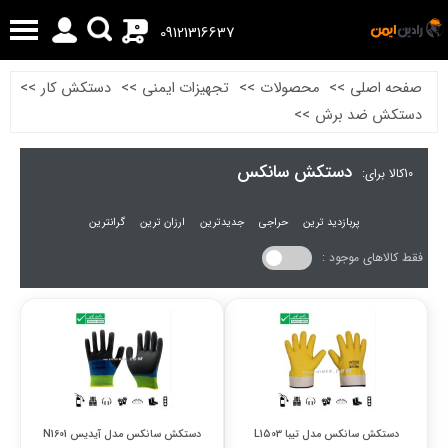
0
09121316637
صفحه اصلی
>>
محصولات
>>
تجهیزات ایمنی
>>
دستکش کار
>>
دستکش ضد برش
>>
دستکش سانکس
10
کالا برای:
پربازدید ترین
حراجی
جدیدترین
ارزان ترین
گرانترین
فقط کالاهای موجود :
دستکش سانکس مدل تیبا L1503
دستکش سانکس مدل آیدیس N1601