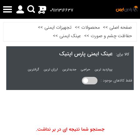
0
09121316637
صفحه اصلی
>>
محصولات
>>
تجهیزات ایمنی
>>
حفاظت چشم و صورت
>>
عینک ایمنی
>>
عینک ایمنی پارس اپتیک
کالا برای:
پربازدید ترین
حراجی
جدیدترین
ارزان ترین
گرانترین
فقط کالاهای موجود :
جستجو شما نتیجه ای در بر نداشت.