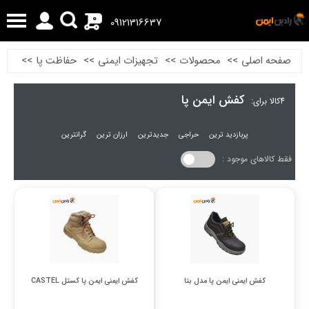
0
09121316637
صفحه اصلی
>>
محصولات
>>
تجهیزات ایمنی
>>
حفاظت پا
>>
کفش ایمن پا
4
کالا برای:
پربازدید ترین
حراجی
جدیدترین
ارزان ترین
گرانترین
فقط کالاهای موجود :
کفش ایمنی ایمن پا مدل بتا
کفش ایمنی ایمن پا کستل CASTEL