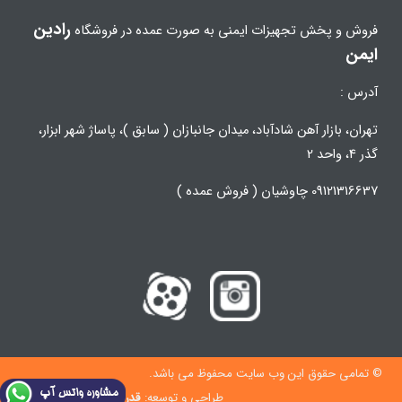
رادین
فروش و پخش تجهیزات ایمنی به صورت عمده در فروشگاه
ایمن
آدرس :
تهران، بازار آهن شادآباد، میدان جانبازان ( سابق )، پاساژ شهر ابزار،
گذر 4، واحد 2
09121316637 چاوشیان ( فروش عمده )
© تمامی حقوق این وب سایت محفوظ می باشد.
طراحی و توسعه:
قدرت گرفته از فناوری مبنا