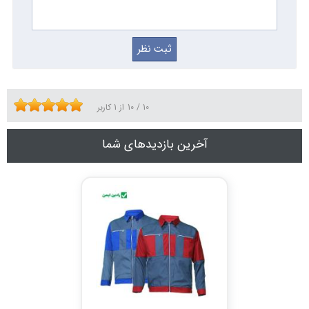
10
/
10
از
1
کاربر
آخرین بازدیدهای شما