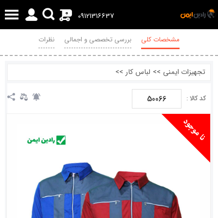
0
09121316637
مشخصات کلی
بررسی تخصصی و اجمالی
نظرات
تجهیزات ایمنی
>>
لباس کار
>>
50066
کد کالا :