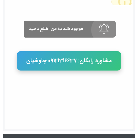
مشاوره رایگان: 09121316637 چاوشیان