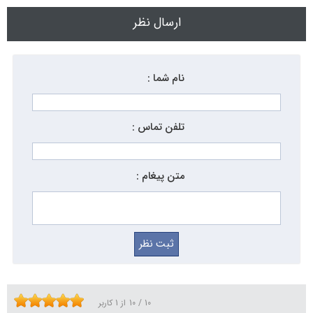
ارسال نظر
نام شما :
تلفن تماس :
متن پیغام :
10
/
10
از
1
کاربر