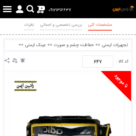
0
09121316637
مشخصات کلی
بررسی تخصصی و اجمالی
نظرات
تجهیزات ایمنی
>>
حفاظت چشم و صورت
>>
عینک ایمنی
>>
647
کد کالا :