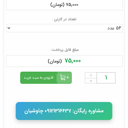
75,000 (تومان)
تعداد در کارتن :
مبلغ قابل پرداخت :
75,000
(تومان)
˄
˅
مشاوره رایگان: 09121316637 چاوشیان