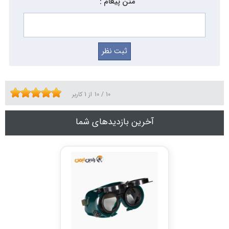
متن پیغام :
10
/
10
از
1
کاربر
آخرین بازدیدهای شما