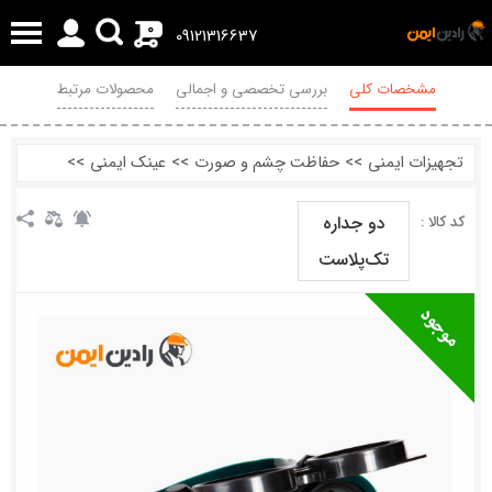
0
09121316637
مشخصات کلی
بررسی تخصصی و اجمالی
محصولات مرتبط
نظرات
تجهیزات ایمنی
>>
حفاظت چشم و صورت
>>
عینک ایمنی
>>
دو جداره
کد کالا :
تک‌پلاست