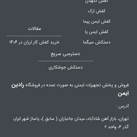
کفش نگهبان
کفش ارک
کفش ایمن پیما
مقالات
کفش ایمن پا
دستکش سیگما
خرید کفش کار ارزان در ۱۴۰۴
دسترسی سریع
دستکش جوشکاری
رادین
فروش و پخش تجهیزات ایمنی به صورت عمده در فروشگاه
ایمن
آدرس :
تهران، بازار آهن شادآباد، میدان جانبازان ( سابق )، پاساژ شهر ابزار،
گذر 4، واحد 2