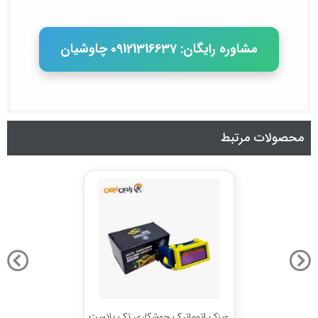
مشاوره رایگان: 09121316637 چاوشیان
محصولات مرتبط
عینک اتوماتیک جوشکاری تک پلاست