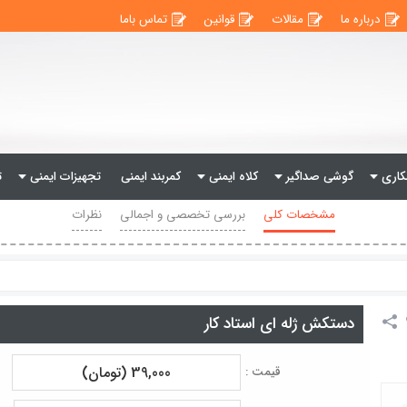
درباره ما
مقالات
قوانین
تماس باما
اری
گوشی صداگیر
کلاه ایمنی
کمربند ایمنی
تجهیزات ایمنی
ت
مشخصات کلی
بررسی تخصصی و اجمالی
نظرات
دستکش ژله ای استاد کار
39,000 (تومان)
قیمت :