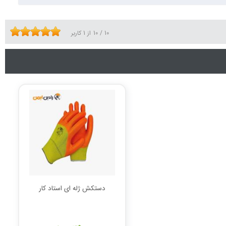
10
/
10
از
1
کاربر
دستکش ژله ای استاد کار