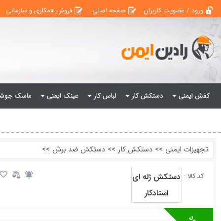
ورود / عضویت کاربران
صفحه اصلی
فروش همکاری و سازمانی
کفش ایمنی
دستکش کار
لباس کار
عینک ایمنی
ماسک جوشک
تجهیزات ایمنی
>>
دستکش کار
>>
دستکش ضد برش
>>
دستکش ژله ای
کد کالا :
استادکار