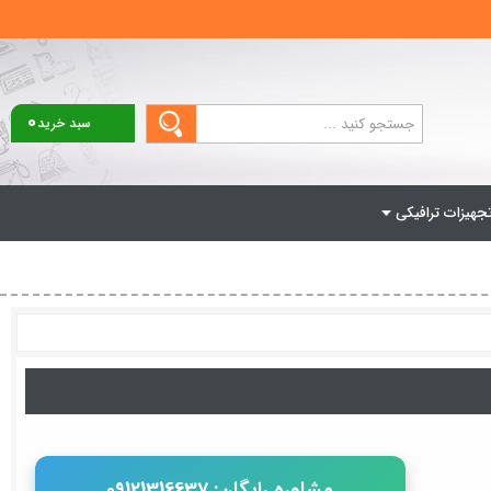
0
سبد خرید
جهیزات ترافیکی
مشاوره رایگان: 09121316637