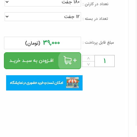
نعداد در کارتن :
تعداد در بسته :
39,000
مبلغ قابل پرداخت :
(تومان)
˄
˅