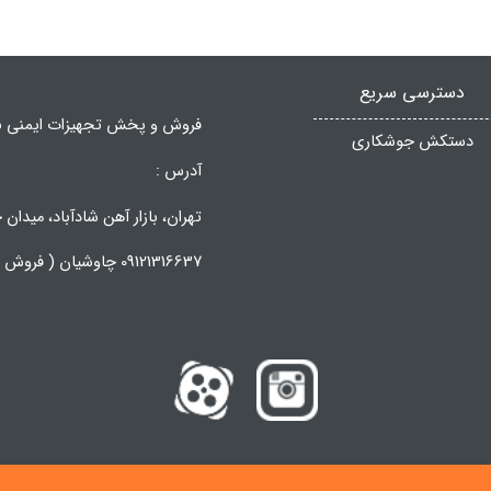
دسترسی سریع
فروش و پخش تجهیزات ایمنی ب
دستکش جوشکاری
آدرس :
تهران، بازار آهن شادآباد، میدان جانبا
09121316637 چاوشیان ( فروش عمده )