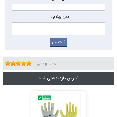
متن پیغام :
10
/
10
از
1
کاربر
آخرین بازدیدهای شما