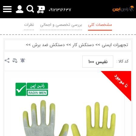
0
09121316637
مشخصات کلی
بررسی تخصصی و اجمالی
نظرات
تجهیزات ایمنی
>>
دستکش کار
>>
دستکش ضد برش
>>
نفیس 100
کد کالا :