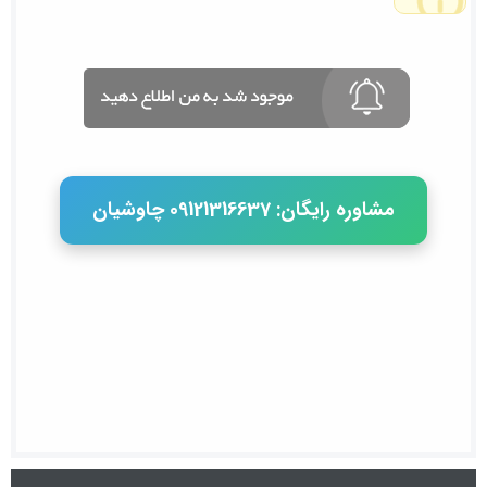
مشاوره رایگان: 09121316637 چاوشیان