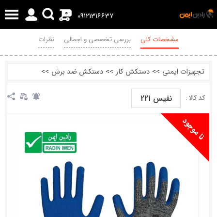
0
09121316637
مشخصات کلی
بررسی تخصصی و اجمالی
نظرات
تجهیزات ایمنی
>>
دستکش کار
>>
دستکش ضد برش
>>
نفیس 221
کد کالا :