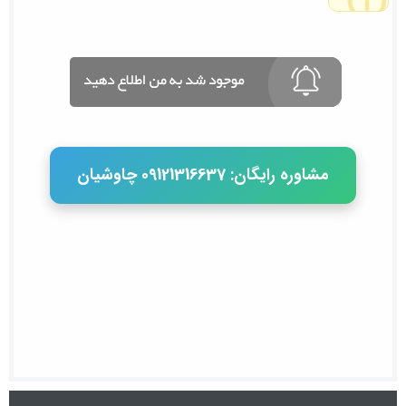
مشاوره رایگان: 09121316637 چاوشیان