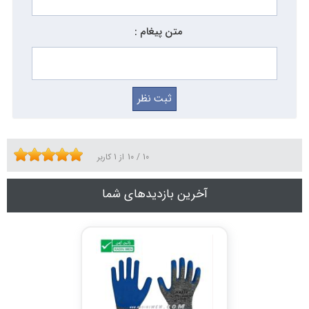
متن پیغام :
10
/
10
از
1
کاربر
آخرین بازدیدهای شما