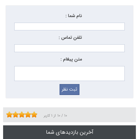
نام شما :
تلفن تماس :
متن پیغام :
10
/
10
از
1
کاربر
آخرین بازدیدهای شما