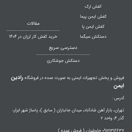
کفش ارک
کفش ایمن پیما
مقالات
کفش ایمن پا
دستکش سیگما
خرید کفش کار ارزان در ۱۴۰۴
دسترسی سریع
دستکش جوشکاری
رادین
فروش و پخش تجهیزات ایمنی به صورت عمده در فروشگاه
ایمن
آدرس :
تهران، بازار آهن شادآباد، میدان جانبازان ( سابق )، پاساژ شهر ابزار،
گذر 4، واحد 2
09121316637 چاوشیان ( فروش عمده )