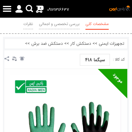
0
09121316637
مشخصات کلی
بررسی تخصصی و اجمالی
نظرات
تجهیزات ایمنی
>>
دستکش کار
>>
دستکش ضد برش
>>
سیگما 418
کد کالا :