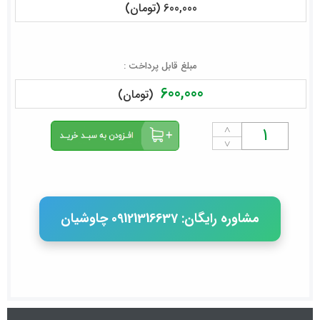
600,000 (تومان)
مبلغ قابل پرداخت :
600,000
(تومان)
˄
˅
مشاوره رایگان: 09121316637 چاوشیان