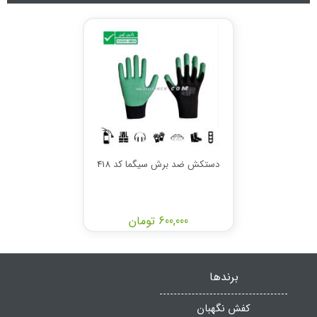
دستکش ضد برش سیگما کد 418
600,000 تومان
برندها
کفش نگهبان