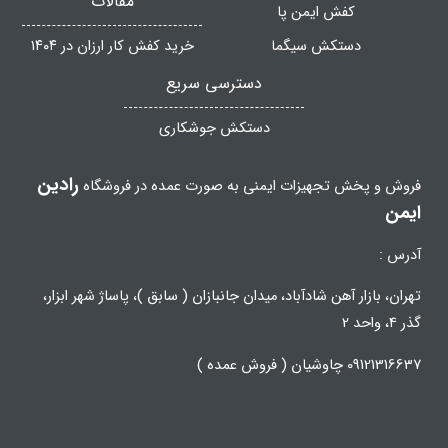
مقالات
کفش ایمن پا
دستکش سیگما
خرید کفش کار ارزان در ۱۴۰۴
دسترسی سریع
دستکش جوشکاری
رادین
فروش و پخش تجهیزات ایمنی به صورت عمده در فروشگاه
ایمن
آدرس :
تهران، بازار آهن شادآباد، میدان جانبازان ( سابق )، پاساژ شهر ابزار،
گذر 4، واحد 2
09121316637 چاوشیان ( فروش عمده )