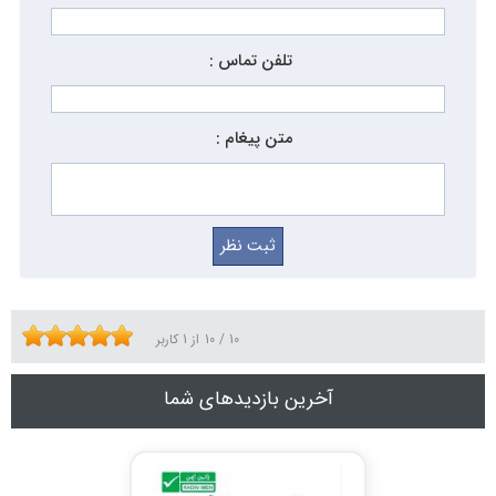
تلفن تماس :
متن پیغام :
10
/
10
از
1
کاربر
آخرین بازدیدهای شما