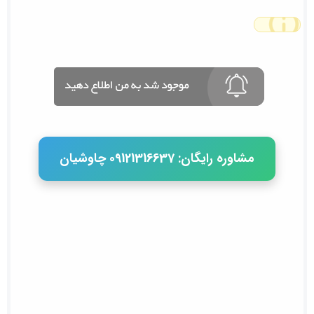
مشاوره رایگان: 09121316637 چاوشیان