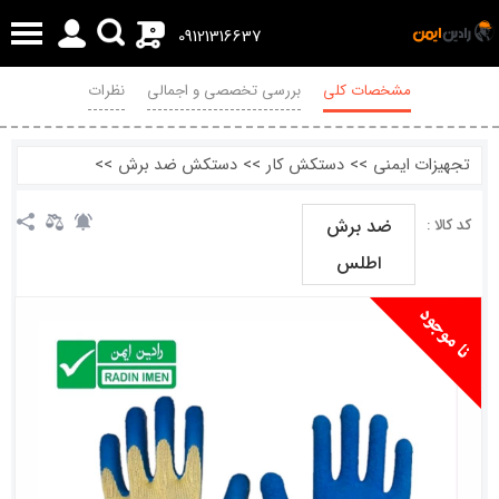
0
09121316637
مشخصات کلی
بررسی تخصصی و اجمالی
نظرات
تجهیزات ایمنی
>>
دستکش کار
>>
دستکش ضد برش
>>
ضد برش
کد کالا :
اطلس