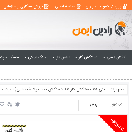
ورود / عضویت کاربران
صفحه اصلی
فروش همکاری و سازمانی
کفش ایمنی
دستکش کار
لباس کار
عینک ایمنی
ماسک جوشک
تجهیزات ایمنی
>>
دستکش کار
>>
دستکش ضد مواد شیمیایی( اسید، حل
628
کد کالا :