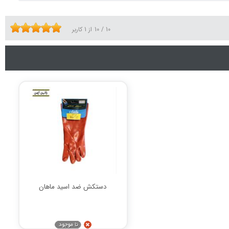
10
/
10
از
1
کاربر
دستکش ضد اسید ماهان