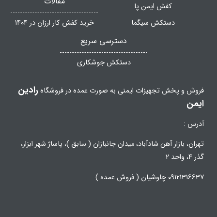
مقالات
کفش ایمن پا
دستکش سیگما
خرید کفش کار ارزان در ۱۴۰۴
دسترسی سریع
دستکش جوشکاری
رادین
فروش و پخش تجهیزات ایمنی به صورت عمده در فروشگاه
ایمن
آدرس :
تهران، بازار آهن شادآباد، میدان جانبازان ( سابق )، پاساژ شهر ابزار،
گذر 4، واحد 2
09121316637 چاوشیان ( فروش عمده )