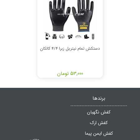
دستکش تمام نیتریل زبرا 4/4 کالکان
53,000 تومان
برندها
کفش نگهبان
کفش ارک
کفش ایمن پیما