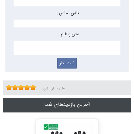
تلفن تماس :
متن پیغام :
10
/
10
از
1
کاربر
آخرین بازدیدهای شما