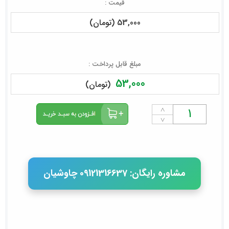
قیمت :
53,000 (تومان)
مبلغ قابل پرداخت :
53,000
(تومان)
˄
˅
مشاوره رایگان: 09121316637 چاوشیان