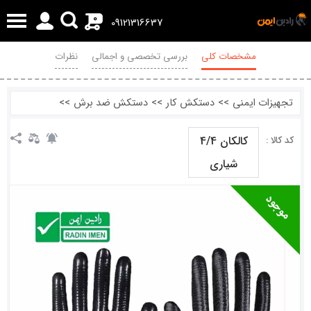
0
09121316637
مشخصات کلی
بررسی تخصصی و اجمالی
نظرات
تجهیزات ایمنی
>>
دستکش کار
>>
دستکش ضد برش
>>
کالکان 4/4
کد کالا :
شیاری