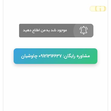
مشاوره رایگان: 09121316637 چاوشیان