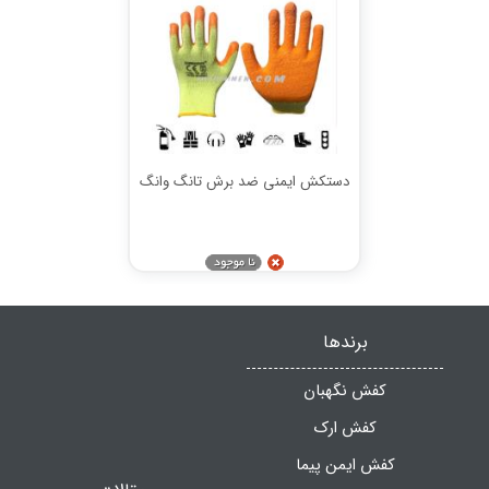
دستکش ایمنی ضد برش تانگ وانگ
برندها
کفش نگهبان
کفش ارک
کفش ایمن پیما