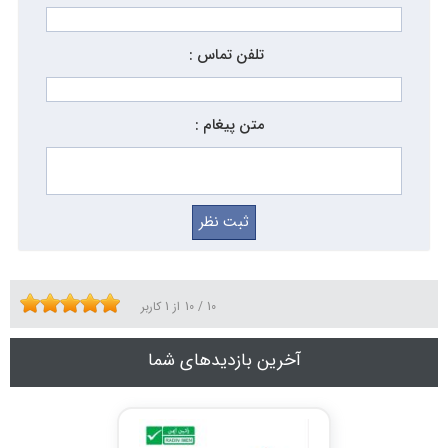
تلفن تماس :
متن پیغام :
10
/
10
از
1
کاربر
آخرین بازدیدهای شما