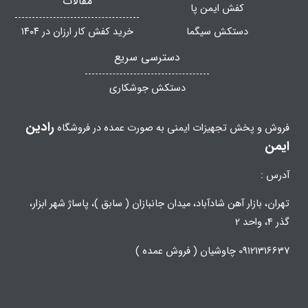
مقالات
کفش ایمن پا
دستکش سیگما
خرید کفش کار ارزان در ۱۴۰۴
دسترسی سریع
دستکش جوشکاری
رادین
فروش و پخش تجهیزات ایمنی به صورت عمده در فروشگاه
ایمن
آدرس :
تهران، بازار آهن شادآباد، میدان جانبازان ( سابق )، پاساژ شهر ابزار،
گذر 4، واحد 2
09121316637 چاوشیان ( فروش عمده )