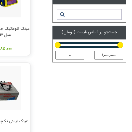
عینک اتوماتیک ج
جستجو بر اساس قیمت (تومان)
مدل TP-E0017
385,000 توم
عینک ایمنی تک‌پ