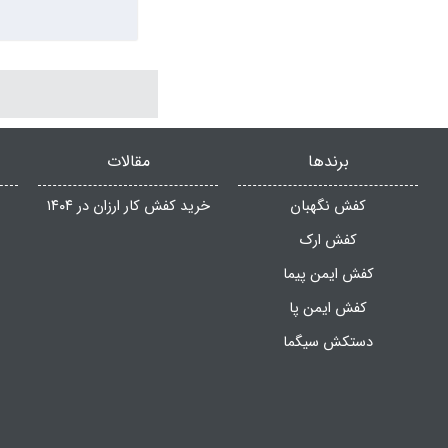
قیمت محافظ چشم و صور
شرکت رادین ایمن در ح
مستحکم دارد که اعضا
برندها
مقالات
کفش نگهبان
خرید کفش کار ارزان در ۱۴۰۴
کفش ارک
کفش ایمن پیما
کفش ایمن پا
دستکش سیگما