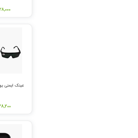
28,000 تومان
عینک ایمنی ی
28,200 توما