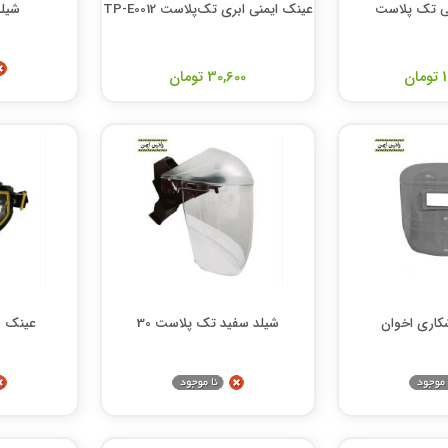
 تک پلاست
عینک ایمنی ابری تک‌پلاست TP-E0012
شیل
ن
30,600 تومان
اری اخوان
شیلد سفید تک پلاست 30
عینک س