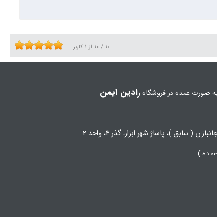
یمت مشخصی را برای هر کدام از وسایل ایمنی بیان نمود.
10
/
10
از
1
کاربر
 از اهمیت بالا برخوردار می باشد، نیاز به تجهیزات حفاظتی و
رادین ایمن
ه صورت عمده در فروشگاه
زان ( سابق )، پاساژ شهر ابزار، گذر 4، واحد 2