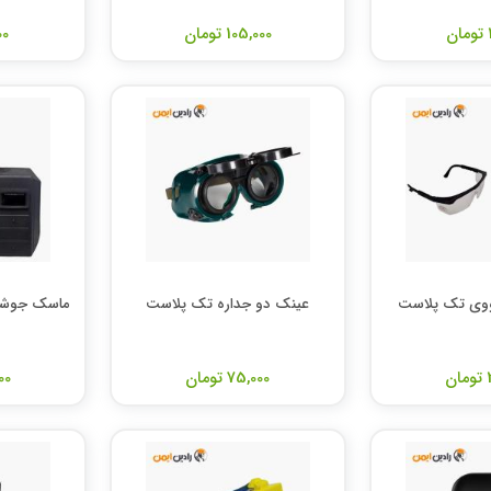
105,000 تومان
000
ووی تک پلاست
عینک دو جداره تک پلاست
ماسک جوشک
ن
75,000 تومان
000