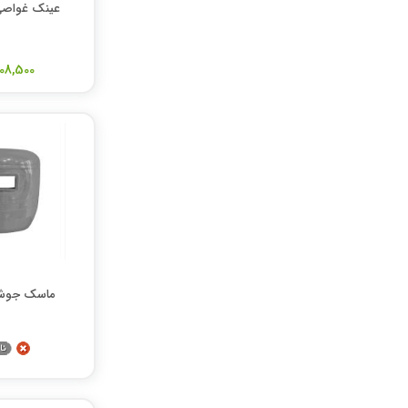
عینک غواصی
108,500 توما
ماسک جوشک