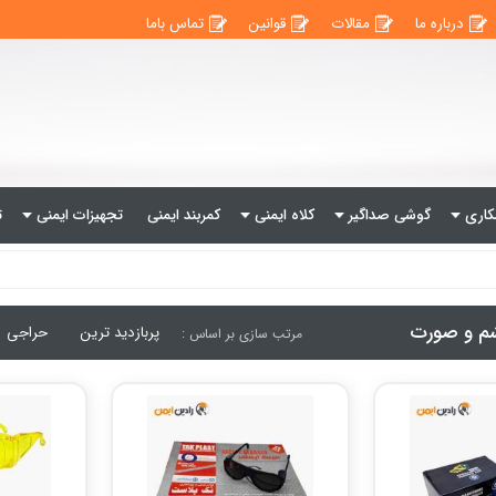
درباره ما
مقالات
قوانین
تماس باما
اری
گوشی صداگیر
کلاه ایمنی
کمربند ایمنی
تجهیزات ایمنی
ت
م و صورت
پربازدید ترین
حراجی
مرتب سازی بر اساس :