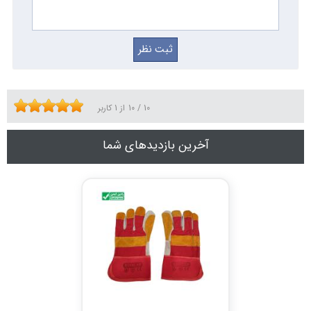
10
/
10
از
1
کاربر
آخرین بازدیدهای شما