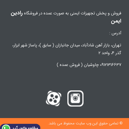
رادین
فروش و پخش تجهیزات ایمنی به صورت عمده در فروشگاه
ایمن
آدرس :
تهران، بازار آهن شادآباد، میدان جانبازان ( سابق )، پاساژ شهر ابزار،
گذر 4، واحد 2
09121316637 چاوشیان ( فروش عمده )
© تمامی حقوق این وب سایت محفوظ می باشد.