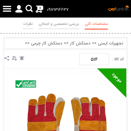
0
09121316637
مشخصات کلی
بررسی تخصصی و اجمالی
نظرات
تجهیزات ایمنی
>>
دستکش کار
>>
دستکش کار چرمی
>>
514
کد کالا :