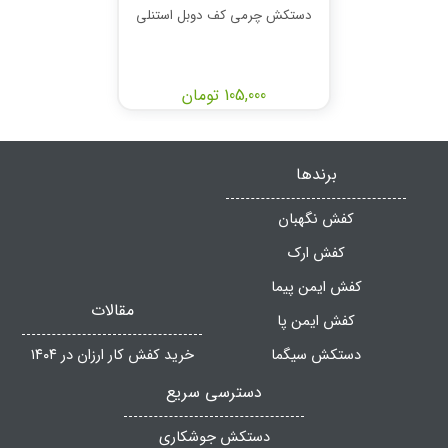
دستکش چرمی کف دوبل استنلی
105,000 تومان
برندها
کفش نگهبان
کفش ارک
کفش ایمن پیما
مقالات
کفش ایمن پا
دستکش سیگما
خرید کفش کار ارزان در ۱۴۰۴
دسترسی سریع
دستکش جوشکاری