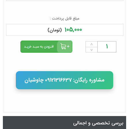
مبلغ قابل پرداخت :
105,000
(تومان)
˄
˅
مشاوره رایگان: 09121316637 چاوشیان
بررسی تخصصی و اجمالی