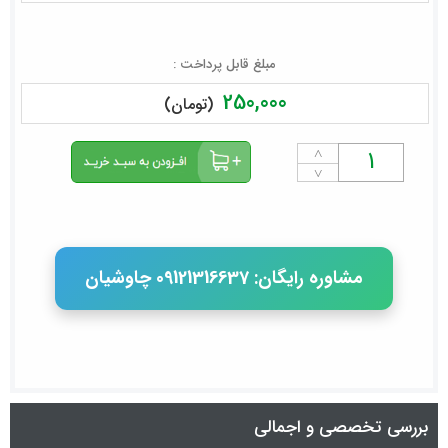
مبلغ قابل پرداخت :
250,000
(تومان)
˄
˅
مشاوره رایگان: 09121316637 چاوشیان
بررسی تخصصی و اجمالی