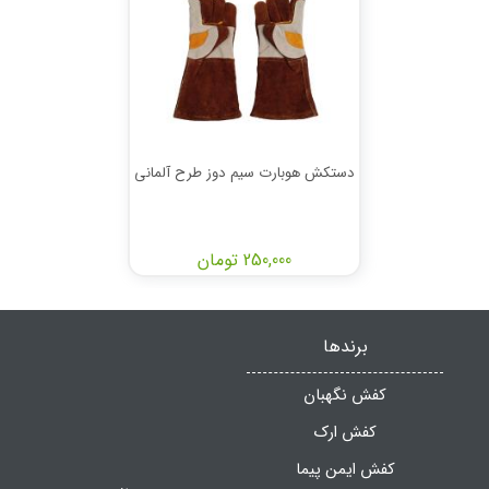
دستکش هوبارت سیم دوز طرح آلمانی
250,000 تومان
برندها
کفش نگهبان
کفش ارک
کفش ایمن پیما