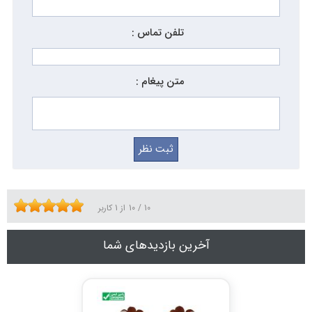
تلفن تماس :
متن پیغام :
10
/
10
از
1
کاربر
آخرین بازدیدهای شما