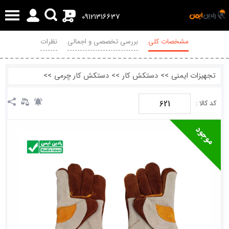
0
09121316637
مشخصات کلی
بررسی تخصصی و اجمالی
نظرات
تجهیزات ایمنی
>>
دستکش کار
>>
دستکش کار چرمی
>>
621
کد کالا :