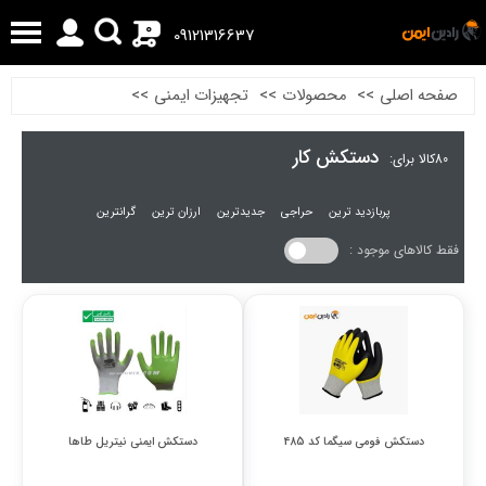
0
09121316637
صفحه اصلی
>>
محصولات
>>
تجهیزات ایمنی
>>
دستکش کار
80
کالا برای:
پربازدید ترین
حراجی
جدیدترین
ارزان ترین
گرانترین
فقط کالاهای موجود :
دستکش فومی سیگما کد 485
دستکش ایمنی نیتریل طاها