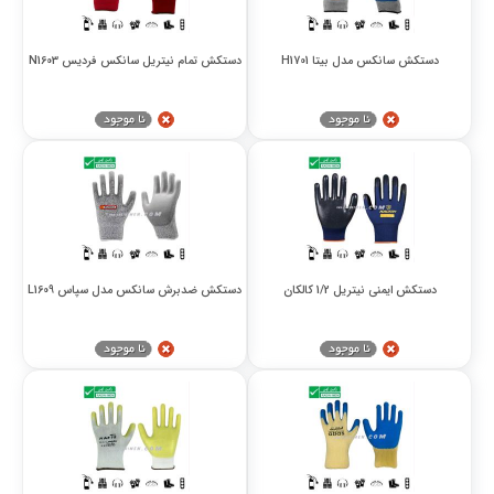
دستکش سانکس مدل بیتا H1701
دستکش تمام نیتریل سانکس فردیس N1603
دستکش ایمنی نیتریل 1/2 کالکان
دستکش ضدبرش سانکس مدل سپاس L1609