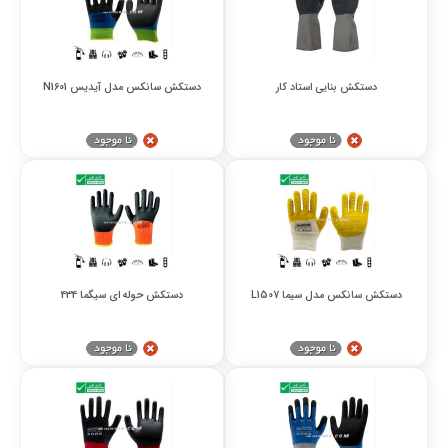
دستکش بنایی استاد کار
دستکش سانکس مدل آیدیس N1601
دستکش سانکس مدل سیما L1507
دستکش حوله ای سیگما 434